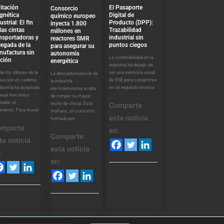
El Pasaporte
itación
Consorcio
Digital de
gnética
químico europeo
Producto (DPP):
ustrial: El fin
inyecta 1.800
Trazabilidad
las cintas
millones en
industrial sin
nsportadoras y
reactores SMR
puntos ciegos
llegada de la
para asegurar su
nufactura sin
autonomía
La sostenibilidad en la
cción
energética
industria ha dejado de
ser una memoria anual
e los albores de la
La descarbonización de
de RSE para convertirse
ducción en cadena,
la industria
en un requisito técnico
ndustria ha aceptado
electrointensiva acaba
peaje mecánico
de romper su mayor
itable: el
techo de cristal. Esta
Comparte
amiento. Para mover
mañana, un consorcio
esta noticia
formado por
mparte
en:
Comparte
ta noticia
esta noticia
:
en: