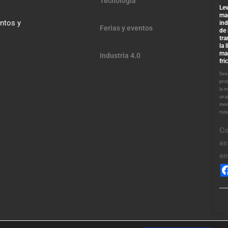
Tecnología
Lev
ma
entos y
ind
Ferias y eventos
de 
tra
la 
ma
Industria 4.0
fri
Desd
pro
la i
un 
inev
roz
Co
es
en