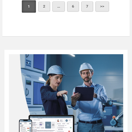
1
2
…
6
7