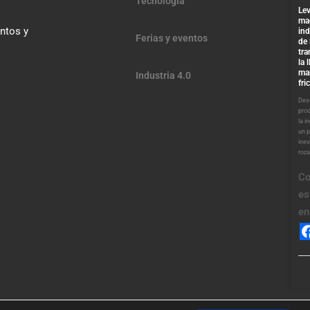
Tecnología
Lev
ma
entos y
ind
Ferias y eventos
de 
tra
la 
ma
Industria 4.0
fri
Desd
pro
la i
un 
inev
roz
Co
es
en