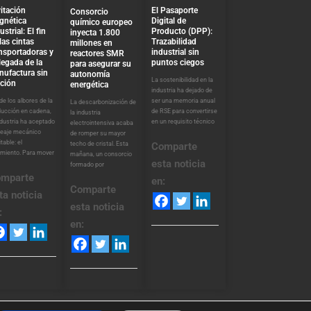
El Pasaporte
itación
Consorcio
Digital de
gnética
químico europeo
Producto (DPP):
ustrial: El fin
inyecta 1.800
Trazabilidad
las cintas
millones en
industrial sin
nsportadoras y
reactores SMR
puntos ciegos
llegada de la
para asegurar su
nufactura sin
autonomía
La sostenibilidad en la
cción
energética
industria ha dejado de
ser una memoria anual
e los albores de la
La descarbonización de
de RSE para convertirse
ducción en cadena,
la industria
en un requisito técnico
ndustria ha aceptado
electrointensiva acaba
peaje mecánico
de romper su mayor
itable: el
techo de cristal. Esta
Comparte
amiento. Para mover
mañana, un consorcio
esta noticia
formado por
mparte
en:
Comparte
ta noticia
esta noticia
:
en: