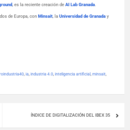
ground
, es la reciente creación de
AI Lab Granada
.
zados de Europa, con
Minsait
, la
Universidad de Granada
y
roindustria40
,
ia
,
industria 4.0
,
inteligencia artificial
,
minsait
,
ÍNDICE DE DIGITALIZACIÓN DEL IBEX 35