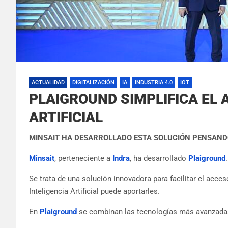
ACTUALIDAD
DIGITALIZACIÓN
IA
INDUSTRIA 4.0
IOT
PLAIGROUND SIMPLIFICA EL 
ARTIFICIAL
MINSAIT HA DESARROLLADO ESTA SOLUCIÓN PENSAND
Minsait
, perteneciente a
Indra
, ha desarrollado
Plaiground
.
Se trata de una solución innovadora para facilitar el acce
Inteligencia Artificial puede aportarles.
En
Plaiground
se combinan las tecnologías más avanzadas