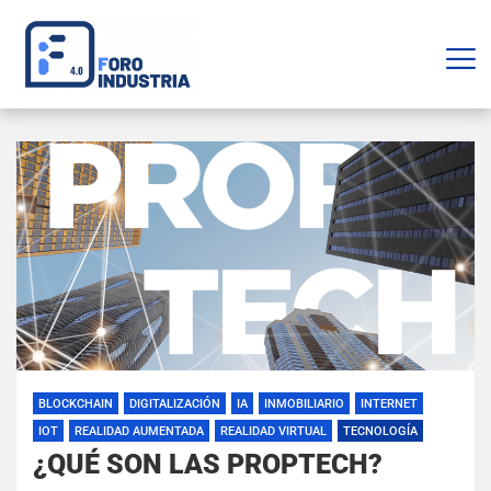
BLOCKCHAIN
DIGITALIZACIÓN
IA
INMOBILIARIO
INTERNET
IOT
REALIDAD AUMENTADA
REALIDAD VIRTUAL
TECNOLOGÍA
¿QUÉ SON LAS PROPTECH?