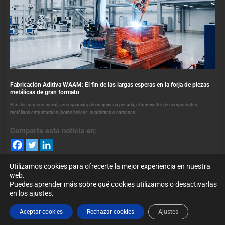
Fabricación Aditiva WAAM: El fin de las largas esperas en la forja de piezas
metálicas de gran formato
Para los sectores naval, aeroespacial y de maquinaria pesada, el suministro de componentes
metálicos estructurales (como hélices, cuadernas o carcasas
Comparte esta noticia en:
Utilizamos cookies para ofrecerte la mejor experiencia en nuestra
web.
Puedes aprender más sobre qué cookies utilizamos o desactivarlas
en los ajustes.
©2024. foroindustria40.es Todos los Derechos Reservados. Puede
Aceptar cookies
Rechazar cookies
Ajustes
conocer nuestra
política de privacidad
.