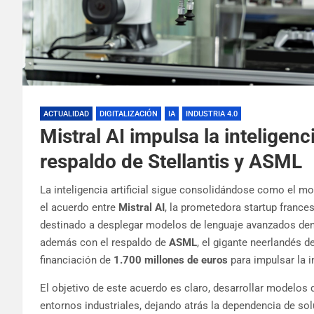
ACTUALIDAD
DIGITALIZACIÓN
IA
INDUSTRIA 4.0
Mistral AI impulsa la inteligenci
respaldo de Stellantis y ASML
La inteligencia artificial sigue consolidándose como el mo
el acuerdo entre
Mistral AI
, la prometedora startup france
destinado a desplegar modelos de lenguaje avanzados dent
además con el respaldo de
ASML
, el gigante neerlandés 
financiación de
1.700 millones de euros
para impulsar la in
El objetivo de este acuerdo es claro, desarrollar modelos d
entornos industriales, dejando atrás la dependencia de sol