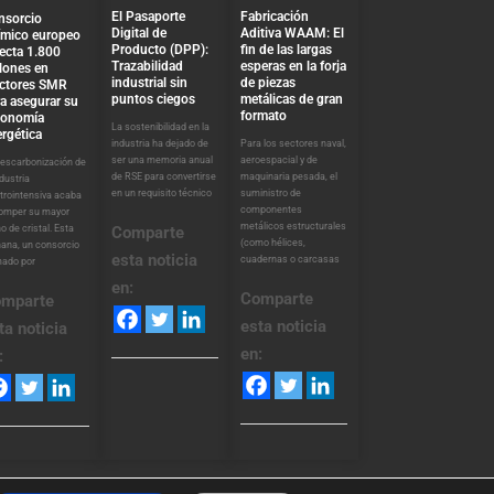
El Pasaporte
Fabricación
nsorcio
Digital de
Aditiva WAAM: El
ímico europeo
Producto (DPP):
fin de las largas
ecta 1.800
Trazabilidad
esperas en la forja
lones en
industrial sin
de piezas
actores SMR
puntos ciegos
metálicas de gran
a asegurar su
formato
tonomía
La sostenibilidad en la
rgética
industria ha dejado de
Para los sectores naval,
ser una memoria anual
aeroespacial y de
descarbonización de
de RSE para convertirse
maquinaria pesada, el
ndustria
en un requisito técnico
suministro de
trointensiva acaba
componentes
romper su mayor
metálicos estructurales
o de cristal. Esta
Comparte
(como hélices,
ana, un consorcio
esta noticia
cuadernas o carcasas
mado por
en:
Comparte
mparte
esta noticia
ta noticia
en:
: