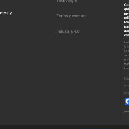
Tecnología
Co
qu
entos y
iny
Ferias y eventos
mil
re
par
au
Industria 4.0
ene
La 
la i
elec
de 
tech
mañ
for
Co
es
en