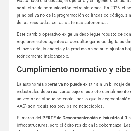
Hasta hace una década, el operario y el ingeniero de plant
conflictos de comunicación entre sistemas. En 2026, el pe
principal ya no es la programación de líneas de código, sin
de los resultados de los sistemas autónomos.
Este cambio operativo exige un despliegue robusto de co
requieren estos agentes al consultar gemelos digitales d
el inventario, la energía y la producción se auto-ajustan 
teóricamente inalcanzable.
Cumplimiento normativo y ciber
La autonomía operativa no puede existir sin un blindaje 
industriales debe realizarse bajo el estricto cumplimiento 
un vector de ataque potencial, por lo que la segmentación d
AAS) son requisitos previos no negociables.
El marco del
PERTE de Descarbonización e Industria 4.0
h
infraestructuras, pero el éxito reside en la gobernanza. 