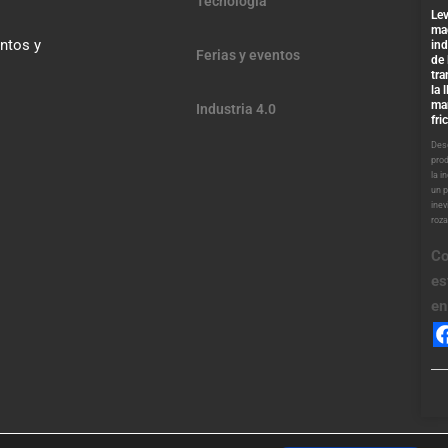
Tecnología
Lev
ma
entos y
ind
Ferias y eventos
de 
tra
la 
ma
Industria 4.0
fri
Desd
pro
la i
un 
inev
roz
Co
es
en