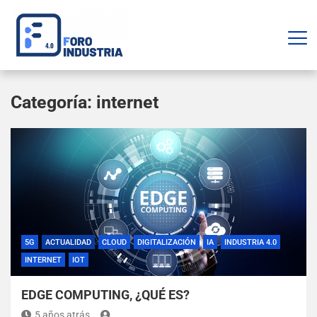
Categoría:
internet
5G
ACTUALIDAD
CLOUD
DIGITALIZACIÓN
IA
INDUSTRIA 4.0
INTERNET
IOT
EDGE COMPUTING, ¿QUÉ ES?
5 años atrás