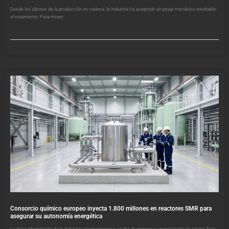
Desde los albores de la producción en cadena, la industria ha aceptado un peaje mecánico inevitable:
el rozamiento. Para mover
Consorcio químico europeo inyecta 1.800 millones en reactores SMR para
asegurar su autonomía energética
La descarbonización de la industria electrointensiva acaba de romper su mayor techo de cristal. Esta