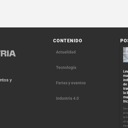
CONTENIDO
PO
Actualidad
Tecnología
Lev
ma
entos y
ind
Ferias y eventos
de 
tra
la 
ma
Industria 4.0
fri
Desd
pro
la i
un 
inev