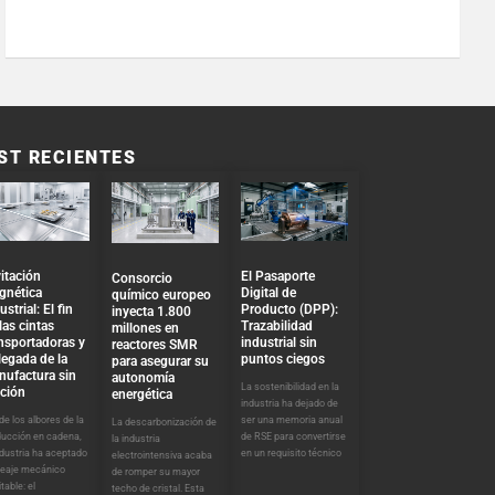
ST RECIENTES
El Pasaporte
itación
Consorcio
Digital de
gnética
químico europeo
Producto (DPP):
ustrial: El fin
inyecta 1.800
Trazabilidad
las cintas
millones en
industrial sin
nsportadoras y
reactores SMR
puntos ciegos
llegada de la
para asegurar su
nufactura sin
autonomía
La sostenibilidad en la
cción
energética
industria ha dejado de
ser una memoria anual
e los albores de la
La descarbonización de
de RSE para convertirse
ducción en cadena,
la industria
en un requisito técnico
ndustria ha aceptado
electrointensiva acaba
peaje mecánico
de romper su mayor
itable: el
techo de cristal. Esta