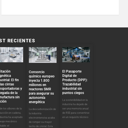
ST RECIENTES
El Pasaporte
itación
Consorcio
Digital de
gnética
químico europeo
Producto (DPP):
ustrial: El fin
inyecta 1.800
Trazabilidad
las cintas
millones en
industrial sin
nsportadoras y
reactores SMR
puntos ciegos
llegada de la
para asegurar su
nufactura sin
autonomía
La sostenibilidad en la
cción
energética
industria ha dejado de
ser una memoria anual
e los albores de la
La descarbonización de
de RSE para convertirse
ducción en cadena,
la industria
en un requisito técnico
ndustria ha aceptado
electrointensiva acaba
peaje mecánico
de romper su mayor
itable: el
techo de cristal. Esta