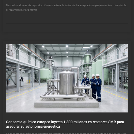
Desde los albores de la producción en cadena, la industria ha aceptado un peaje mecánico inevitable:
el rozamiento. Para mover
Consorcio químico europeo inyecta 1.800 millones en reactores SMR para
asegurar su autonomía energética
La descarbonización de la industria electrointensiva acaba de romper su mayor techo de cristal. Esta