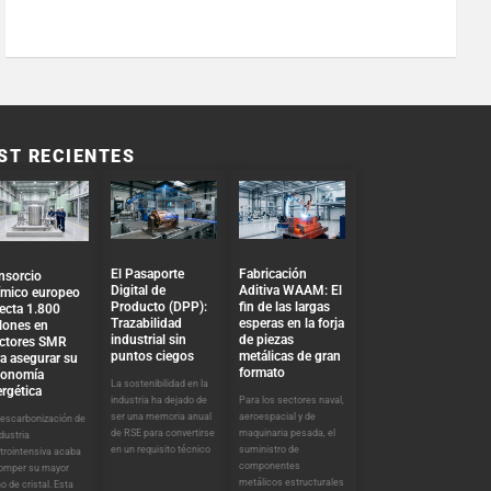
ST RECIENTES
El Pasaporte
Fabricación
nsorcio
Digital de
Aditiva WAAM: El
ímico europeo
Producto (DPP):
fin de las largas
ecta 1.800
Trazabilidad
esperas en la forja
lones en
industrial sin
de piezas
actores SMR
puntos ciegos
metálicas de gran
a asegurar su
formato
tonomía
La sostenibilidad en la
rgética
industria ha dejado de
Para los sectores naval,
ser una memoria anual
aeroespacial y de
descarbonización de
de RSE para convertirse
maquinaria pesada, el
ndustria
en un requisito técnico
suministro de
trointensiva acaba
componentes
romper su mayor
metálicos estructurales
o de cristal. Esta