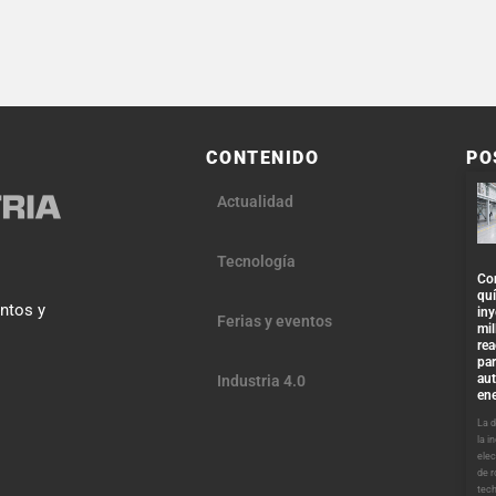
CONTENIDO
PO
Actualidad
Tecnología
Co
qu
entos y
iny
Ferias y eventos
mil
re
par
au
Industria 4.0
ene
La 
la i
elec
de 
tech