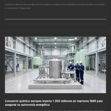
Desde los albores de la producción en cadena, la industria ha aceptado un peaje mecánico inevitable:
el rozamiento. Para mover
Consorcio químico europeo inyecta 1.800 millones en reactores SMR para
asegurar su autonomía energética
La descarbonización de la industria electrointensiva acaba de romper su mayor techo de cristal. Esta