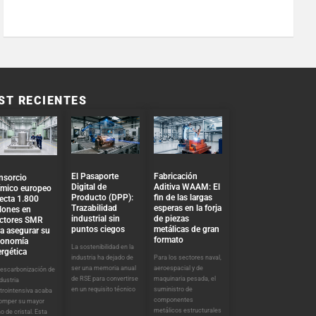
ST RECIENTES
El Pasaporte
Fabricación
nsorcio
Digital de
Aditiva WAAM: El
ímico europeo
Producto (DPP):
fin de las largas
ecta 1.800
Trazabilidad
esperas en la forja
lones en
industrial sin
de piezas
actores SMR
puntos ciegos
metálicas de gran
a asegurar su
formato
tonomía
La sostenibilidad en la
rgética
industria ha dejado de
Para los sectores naval,
ser una memoria anual
aeroespacial y de
descarbonización de
de RSE para convertirse
maquinaria pesada, el
ndustria
en un requisito técnico
suministro de
trointensiva acaba
componentes
romper su mayor
metálicos estructurales
o de cristal. Esta