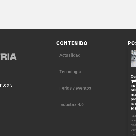
CONTENIDO
PO
Actualidad
Tecnología
Co
qu
entos y
iny
Ferias y eventos
mil
re
par
au
Industria 4.0
ene
La 
la i
elec
de 
tech