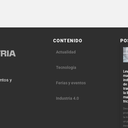
CONTENIDO
PO
Actualidad
Tecnología
Lev
ma
entos y
ind
Ferias y eventos
de 
tra
la 
ma
Industria 4.0
fri
Desd
pro
la i
un 
inev