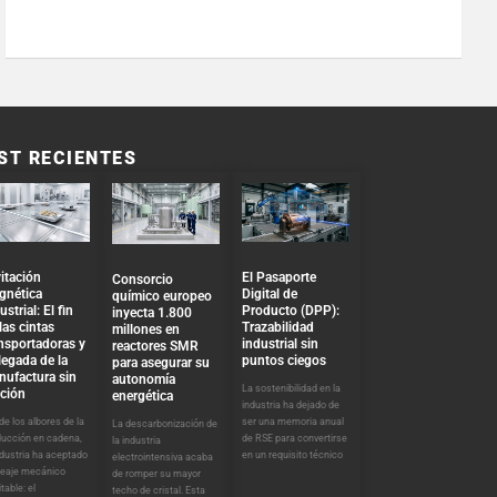
ST RECIENTES
El Pasaporte
itación
Consorcio
Digital de
gnética
químico europeo
Producto (DPP):
ustrial: El fin
inyecta 1.800
Trazabilidad
las cintas
millones en
industrial sin
nsportadoras y
reactores SMR
puntos ciegos
llegada de la
para asegurar su
nufactura sin
autonomía
La sostenibilidad en la
cción
energética
industria ha dejado de
ser una memoria anual
e los albores de la
La descarbonización de
de RSE para convertirse
ducción en cadena,
la industria
en un requisito técnico
ndustria ha aceptado
electrointensiva acaba
peaje mecánico
de romper su mayor
itable: el
techo de cristal. Esta