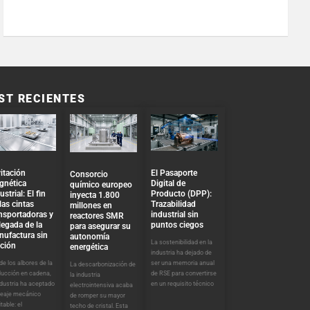
ST RECIENTES
El Pasaporte
itación
Consorcio
Digital de
gnética
químico europeo
Producto (DPP):
ustrial: El fin
inyecta 1.800
Trazabilidad
las cintas
millones en
industrial sin
nsportadoras y
reactores SMR
puntos ciegos
llegada de la
para asegurar su
nufactura sin
autonomía
La sostenibilidad en la
cción
energética
industria ha dejado de
ser una memoria anual
e los albores de la
La descarbonización de
de RSE para convertirse
ducción en cadena,
la industria
en un requisito técnico
ndustria ha aceptado
electrointensiva acaba
peaje mecánico
de romper su mayor
itable: el
techo de cristal. Esta