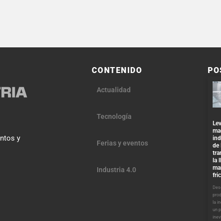
CONTENIDO
PO
Actualidad
Tecnología
Lev
ma
entos y
ind
Ferias y eventos
de 
tra
la 
ma
Industria 4.0
fri
Desd
pro
la i
un 
inev