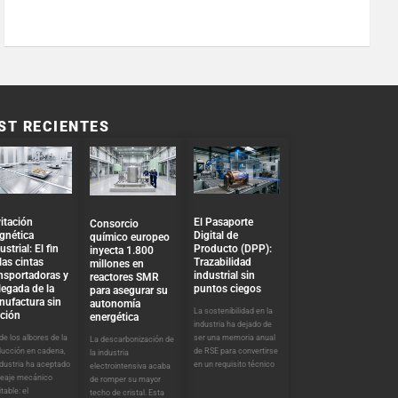
ST RECIENTES
El Pasaporte
itación
Consorcio
Digital de
gnética
químico europeo
Producto (DPP):
ustrial: El fin
inyecta 1.800
Trazabilidad
las cintas
millones en
industrial sin
nsportadoras y
reactores SMR
puntos ciegos
llegada de la
para asegurar su
nufactura sin
autonomía
La sostenibilidad en la
cción
energética
industria ha dejado de
ser una memoria anual
e los albores de la
La descarbonización de
de RSE para convertirse
ducción en cadena,
la industria
en un requisito técnico
ndustria ha aceptado
electrointensiva acaba
peaje mecánico
de romper su mayor
itable: el
techo de cristal. Esta