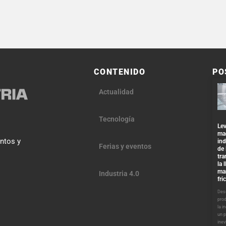
CONTENIDO
PO
Actualidad
Tecnología
Lev
ma
entos y
ind
Ferias y eventos
de 
tra
la 
ma
Industria 4.0
fri
Desd
pro
la i
un 
inev