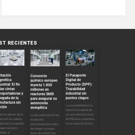
ST RECIENTES
El Pasaporte
itación
Consorcio
Digital de
gnética
químico europeo
Producto (DPP):
ustrial: El fin
inyecta 1.800
Trazabilidad
las cintas
millones en
industrial sin
nsportadoras y
reactores SMR
puntos ciegos
llegada de la
para asegurar su
nufactura sin
autonomía
La sostenibilidad en la
cción
energética
industria ha dejado de
ser una memoria anual
e los albores de la
La descarbonización de
de RSE para convertirse
ducción en cadena,
la industria
en un requisito técnico
ndustria ha aceptado
electrointensiva acaba
peaje mecánico
de romper su mayor
itable: el
techo de cristal. Esta