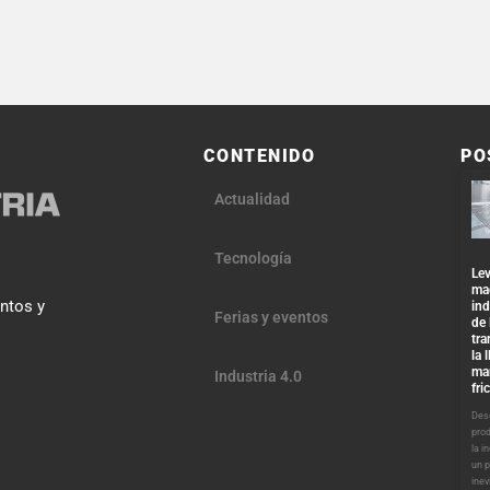
CONTENIDO
PO
Actualidad
Tecnología
Lev
ma
entos y
ind
Ferias y eventos
de 
tra
la 
ma
Industria 4.0
fri
Desd
pro
la i
un 
inev