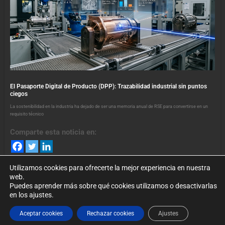
El Pasaporte Digital de Producto (DPP): Trazabilidad industrial sin puntos
ciegos
La sostenibilidad en la industria ha dejado de ser una memoria anual de RSE para convertirse en un
requisito técnico
Comparte esta noticia en:
Utilizamos cookies para ofrecerte la mejor experiencia en nuestra
web.
Puedes aprender más sobre qué cookies utilizamos o desactivarlas
en los ajustes.
©2024. foroindustria40.es Todos los Derechos Reservados. Puede
Aceptar cookies
Rechazar cookies
Ajustes
conocer nuestra
política de privacidad
.