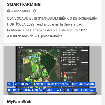
SMART FARMING
4 años atrás
CONVOCADO EL III SYMPOSIUM IBÉRICO DE INGENIERÍA
HORTÍCOLA 2022 Tendrá lugar en la Universidad
Politécnica de Cartagena del 6 al 8 de abril de 2022.
Asistirán más de 200 profesionales…
5G
ACTUALIDAD
AGRICULTURA DE PRECISIÓN
AUTOMATIZACIÓN
BIG DATA
DIGITALIZACIÓN
INDUSTRIA 4.0
IOT
SOSTENIBILIDAD
MyFarmWeb