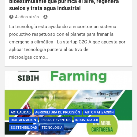
bioestimulante que purifica el aire, regenera
suelos y trata agua industrial
4 años atrás
La tecnología está ayudando a encontrar un sistema
productivo respetuoso con el planeta para frenar la
emergencia climática La startup G2G Algae apuesta por
aplicar tecnología puntera al cultivo de
microalgas como…
ACTUALIDAD
AGRICULTURA DE PRECISIÓN
AUTOMATIZACIÓN
DIGITALIZACIÓN
FERIAS Y EVENTOS
INDUSTRIA 4.0
SOSTENIBILIDAD
TECNOLOGÍA