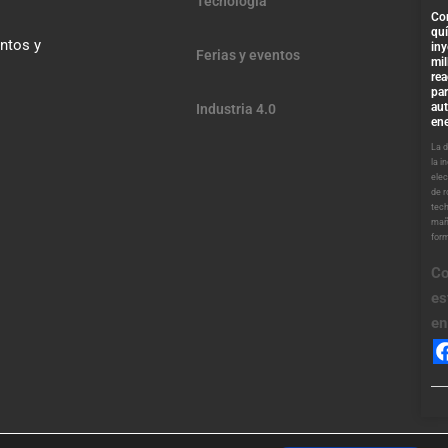
Tecnología
Co
qu
entos y
iny
Ferias y eventos
mil
re
par
au
Industria 4.0
ene
La 
la i
elec
de 
tech
mañ
for
Co
es
en