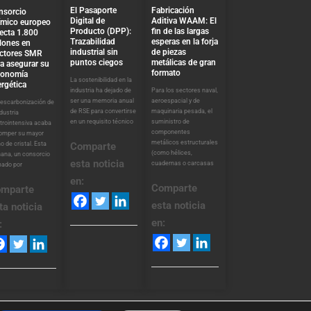
El Pasaporte
Fabricación
nsorcio
Digital de
Aditiva WAAM: El
ímico europeo
Producto (DPP):
fin de las largas
ecta 1.800
Trazabilidad
esperas en la forja
lones en
industrial sin
de piezas
actores SMR
puntos ciegos
metálicas de gran
a asegurar su
formato
tonomía
La sostenibilidad en la
rgética
industria ha dejado de
Para los sectores naval,
ser una memoria anual
aeroespacial y de
descarbonización de
de RSE para convertirse
maquinaria pesada, el
ndustria
en un requisito técnico
suministro de
trointensiva acaba
componentes
romper su mayor
metálicos estructurales
o de cristal. Esta
Comparte
(como hélices,
ana, un consorcio
esta noticia
cuadernas o carcasas
mado por
en:
Comparte
mparte
esta noticia
ta noticia
en:
: