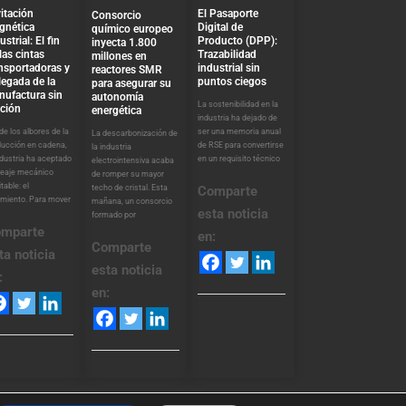
El Pasaporte
itación
Consorcio
Digital de
gnética
químico europeo
Producto (DPP):
ustrial: El fin
inyecta 1.800
Trazabilidad
las cintas
millones en
industrial sin
nsportadoras y
reactores SMR
puntos ciegos
llegada de la
para asegurar su
nufactura sin
autonomía
La sostenibilidad en la
cción
energética
industria ha dejado de
ser una memoria anual
e los albores de la
La descarbonización de
de RSE para convertirse
ducción en cadena,
la industria
en un requisito técnico
ndustria ha aceptado
electrointensiva acaba
peaje mecánico
de romper su mayor
itable: el
techo de cristal. Esta
Comparte
amiento. Para mover
mañana, un consorcio
esta noticia
formado por
mparte
en:
Comparte
ta noticia
esta noticia
:
en: