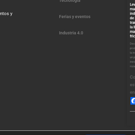
Tecnología
Lev
ma
entos y
ind
Ferias y eventos
de 
tra
la 
ma
Industria 4.0
fri
Desd
pro
la i
un 
inev
roz
Co
es
en