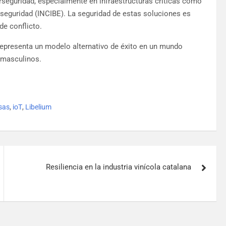
rseguridad, especialmente en infraestructuras críticas como
erseguridad (INCIBE). La seguridad de estas soluciones es
de conflicto.
 representa un modelo alternativo de éxito en un mundo
 masculinos.
osas
,
ioT
,
Libelium
Resiliencia en la industria vinícola catalana