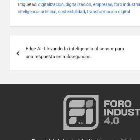
Etiquetas:
digitalizacion
,
digitalización
,
empresas
,
foro industri
inteligencia artificial
,
sostenibilidad
,
transformación digital
Edge AI: Llevando la inteligencia al sensor para
una respuesta en milisegundos