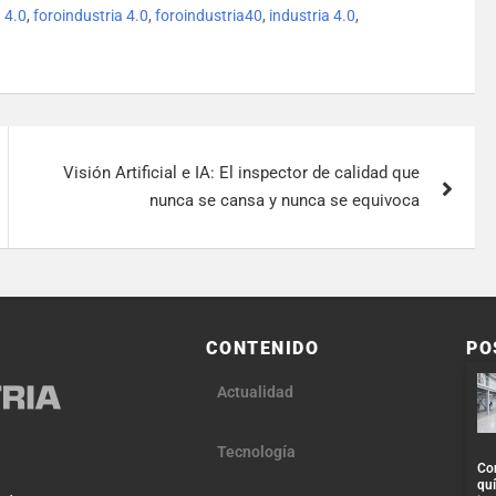
a 4.0
,
foroindustria 4.0
,
foroindustria40
,
industria 4.0
,
Visión Artificial e IA: El inspector de calidad que
nunca se cansa y nunca se equivoca
CONTENIDO
PO
Actualidad
Tecnología
Co
qu