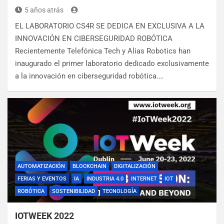
5 años atrás
EL LABORATORIO CS4R SE DEDICA EN EXCLUSIVA A LA
INNOVACIÓN EN CIBERSEGURIDAD ROBÓTICA
Recientemente Telefónica Tech y Alias Robotics han
inaugurado el primer laboratorio dedicado exclusivamente
a la innovación en ciberseguridad robótica.…
AUTOMATIZACIÓN
BLOCKCHAIN
DIGITALIZACIÓN
FERIAS Y EVENTOS
IA
INDUSTRIA 4.0
INTERNET
IOT
ROBÓTICA
SOSTENIBILIDAD
TECNOLOGÍA
IOTWEEK 2022