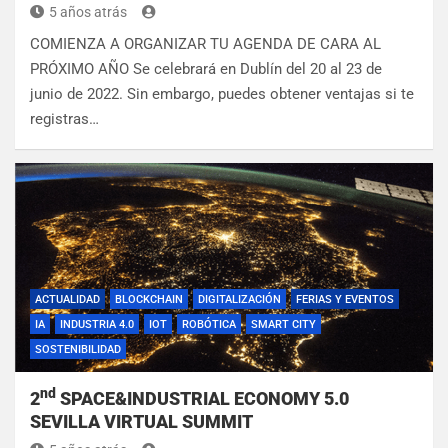
5 años atrás
COMIENZA A ORGANIZAR TU AGENDA DE CARA AL
PRÓXIMO AÑO Se celebrará en Dublín del 20 al 23 de
junio de 2022. Sin embargo, puedes obtener ventajas si te
registras…
ACTUALIDAD
BLOCKCHAIN
DIGITALIZACIÓN
FERIAS Y EVENTOS
IA
INDUSTRIA 4.0
IOT
ROBÓTICA
SMART CITY
SOSTENIBILIDAD
nd
2
SPACE&INDUSTRIAL ECONOMY 5.0
SEVILLA VIRTUAL SUMMIT