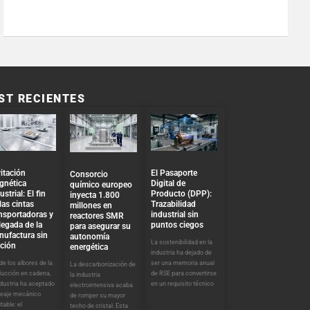
ST RECIENTES
El Pasaporte
itación
Consorcio
Digital de
gnética
químico europeo
Producto (DPP):
ustrial: El fin
inyecta 1.800
Trazabilidad
las cintas
millones en
industrial sin
nsportadoras y
reactores SMR
puntos ciegos
llegada de la
para asegurar su
nufactura sin
autonomía
La sostenibilidad en la
cción
energética
industria ha dejado de
ser una memoria anual
e los albores de la
La descarbonización de
de RSE para convertirse
ducción en cadena,
la industria
en un requisito técnico
ndustria ha aceptado
electrointensiva acaba
peaje mecánico
de romper su mayor
itable: el
techo de cristal. Esta