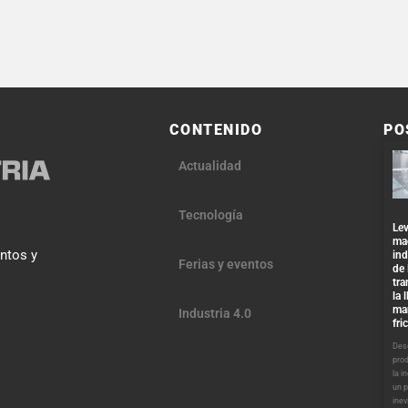
CONTENIDO
PO
Actualidad
Tecnología
Lev
ma
entos y
ind
Ferias y eventos
de 
tra
la 
ma
Industria 4.0
fri
Desd
pro
la i
un 
inev