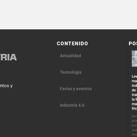
CONTENIDO
PO
Actualidad
Tecnología
Lev
ma
entos y
ind
Ferias y eventos
de 
tra
la 
ma
Industria 4.0
fri
Desd
pro
la i
un 
inev