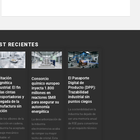
ST RECIENTES
El Pasaporte
itación
Consorcio
Digital de
gnética
químico europeo
Producto (DPP):
ustrial: El fin
inyecta 1.800
Trazabilidad
las cintas
millones en
industrial sin
nsportadoras y
reactores SMR
puntos ciegos
llegada de la
para asegurar su
nufactura sin
autonomía
La sostenibilidad en la
cción
energética
industria ha dejado de
ser una memoria anual
e los albores de la
La descarbonización de
de RSE para convertirse
ducción en cadena,
la industria
en un requisito técnico
ndustria ha aceptado
electrointensiva acaba
peaje mecánico
de romper su mayor
itable: el
techo de cristal. Esta