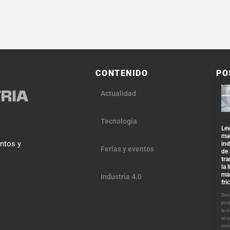
CONTENIDO
PO
Actualidad
Tecnología
Lev
ma
entos y
ind
Ferias y eventos
de 
tra
la 
ma
Industria 4.0
fri
Desd
pro
la i
un 
inev