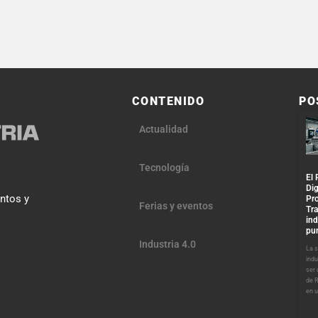
CONTENIDO
PO
Actualidad
Tecnología
El 
Dig
entos y
Pr
Ferias y eventos
Tra
ind
pu
Industria 4.0
La s
indu
ser
de R
en u