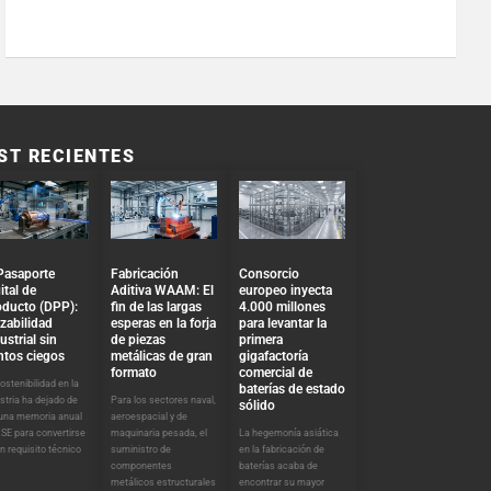
ST RECIENTES
Pasaporte
Fabricación
Consorcio
ital de
Aditiva WAAM: El
europeo inyecta
oducto (DPP):
fin de las largas
4.000 millones
zabilidad
esperas en la forja
para levantar la
ustrial sin
de piezas
primera
ntos ciegos
metálicas de gran
gigafactoría
formato
comercial de
ostenibilidad en la
baterías de estado
stria ha dejado de
Para los sectores naval,
sólido
 una memoria anual
aeroespacial y de
SE para convertirse
maquinaria pesada, el
La hegemonía asiática
n requisito técnico
suministro de
en la fabricación de
componentes
baterías acaba de
metálicos estructurales
encontrar su mayor