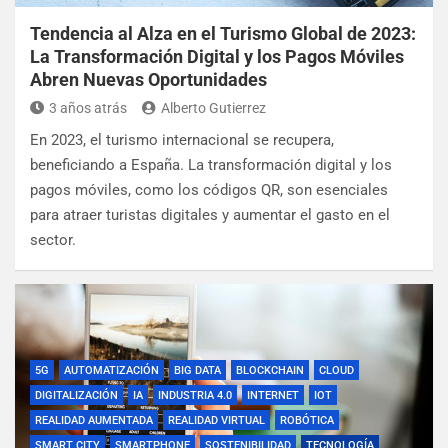
Tendencia al Alza en el Turismo Global de 2023:
La Transformación Digital y los Pagos Móviles
Abren Nuevas Oportunidades
3 años atrás
Alberto Gutierrez
En 2023, el turismo internacional se recupera,
beneficiando a España. La transformación digital y los
pagos móviles, como los códigos QR, son esenciales
para atraer turistas digitales y aumentar el gasto en el
sector.
5G
AUTOMATIZACIÓN
BIG DATA
BLOCKCHAIN
CLOUD
DIGITALIZACIÓN
IA
INDUSTRIA 4.0
INTERNET
IOT
REALIDAD AUMENTADA
REALIDAD VIRTUAL
ROBÓTICA
SMART CITY
SMARTPHONE
SOSTENIBILIDAD
TECNOLOGÍA