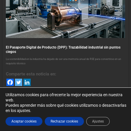
El Pasaporte Digital de Producto (DPP): Trazabilidad industrial sin puntos
ciegos
La sostenibilidad en la industria ha dejado de ser una memoria anual de RSE para convertirse en un
requisito técnico
Comparte esta noticia en:
Utilizamos cookies para ofrecerte la mejor experiencia en nuestra
web.
Puedes aprender más sobre qué cookies utilizamos o desactivarlas
en los ajustes.
©2024. foroindustria40.es Todos los Derechos Reservados. Puede
Aceptar cookies
Rechazar cookies
Ajustes
conocer nuestra
política de privacidad
.