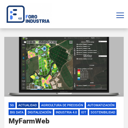
5G
ACTUALIDAD
AGRICULTURA DE PRECISIÓN
AUTOMATIZACIÓN
BIG DATA
DIGITALIZACIÓN
INDUSTRIA 4.0
IOT
SOSTENIBILIDAD
MyFarmWeb