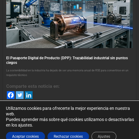
El Pasaporte Digital de Producto (DPP): Trazabilidad industrial sin puntos
ciegos
La sostenibilidad en la industria ha dejado de ser una memoria anual de RSE para convertirse en un
requisito técnico
Comparte esta noticia en:
Utilizamos cookies para ofrecerte la mejor experiencia en nuestra
web.
Puedes aprender más sobre qué cookies utilizamos o desactivarlas
en los ajustes.
©2024. foroindustria40.es Todos los Derechos Reservados. Puede
Aceptar cookies
Rechazar cookies
Ajustes
conocer nuestra
política de privacidad
.