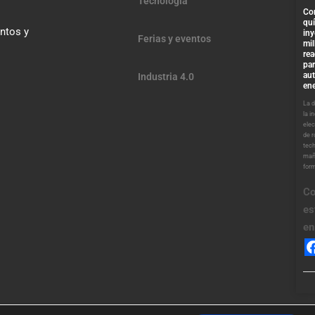
Tecnología
Co
qu
entos y
iny
Ferias y eventos
mil
re
par
au
Industria 4.0
ene
La 
la i
elec
de 
tech
mañ
for
Co
es
en