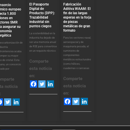
El Pasaporte
Fabricación
nsorcio
Digital de
Aditiva WAAM: El
ímico europeo
Producto (DPP):
fin de las largas
ecta 1.800
Trazabilidad
esperas en la forja
lones en
industrial sin
de piezas
actores SMR
puntos ciegos
metálicas de gran
a asegurar su
formato
tonomía
La sostenibilidad en la
rgética
industria ha dejado de
Para los sectores naval,
ser una memoria anual
aeroespacial y de
descarbonización de
de RSE para convertirse
maquinaria pesada, el
ndustria
en un requisito técnico
suministro de
trointensiva acaba
componentes
romper su mayor
metálicos estructurales
o de cristal. Esta
Comparte
(como hélices,
ana, un consorcio
esta noticia
cuadernas o carcasas
mado por
en:
Comparte
mparte
esta noticia
ta noticia
en:
: