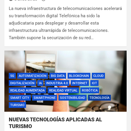
La nueva infraestructura de telecomunicaciones acelerará
su transformación digital Telefónica ha sido la
adjudicataria para desplegar y desarrollar esta
infraestructura ultrarrápida de telecomunicaciones.
También supone la securización de su red…
5G
AUTOMATIZACIÓN
BIG DATA
BLOCKCHAIN
CLOUD
DIGITALIZACIÓN
IA
INDUSTRIA 4.0
INTERNET
IOT
REALIDAD AUMENTADA
REALIDAD VIRTUAL
ROBÓTICA
SMART CITY
SMARTPHONE
SOSTENIBILIDAD
TECNOLOGÍA
TURISMO
NUEVAS TECNOLOGÍAS APLICADAS AL
TURISMO