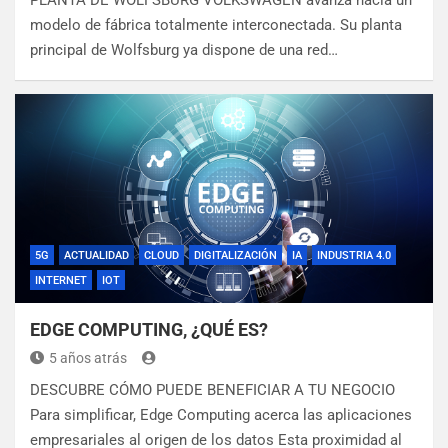
PLANTA DE WOLFSBURG VOLKSWAGEN avanza hacia un
modelo de fábrica totalmente interconectada. Su planta
principal de Wolfsburg ya dispone de una red…
5G
ACTUALIDAD
CLOUD
DIGITALIZACIÓN
IA
INDUSTRIA 4.0
INTERNET
IOT
EDGE COMPUTING, ¿QUÉ ES?
5 años atrás
DESCUBRE CÓMO PUEDE BENEFICIAR A TU NEGOCIO
Para simplificar, Edge Computing acerca las aplicaciones
empresariales al origen de los datos Esta proximidad al