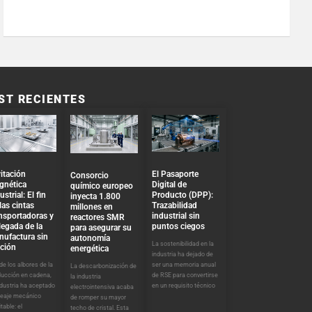
ST RECIENTES
El Pasaporte
itación
Consorcio
Digital de
gnética
químico europeo
Producto (DPP):
ustrial: El fin
inyecta 1.800
Trazabilidad
las cintas
millones en
industrial sin
nsportadoras y
reactores SMR
puntos ciegos
llegada de la
para asegurar su
nufactura sin
autonomía
La sostenibilidad en la
cción
energética
industria ha dejado de
ser una memoria anual
e los albores de la
La descarbonización de
de RSE para convertirse
ducción en cadena,
la industria
en un requisito técnico
ndustria ha aceptado
electrointensiva acaba
peaje mecánico
de romper su mayor
itable: el
techo de cristal. Esta