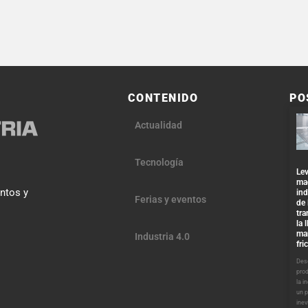
CONTENIDO
PO
Actualidad
Tecnología
Lev
ma
entos y
ind
Ferias y eventos
de 
tra
la 
ma
Industria 4.0
fri
Desd
pro
la i
un 
inev