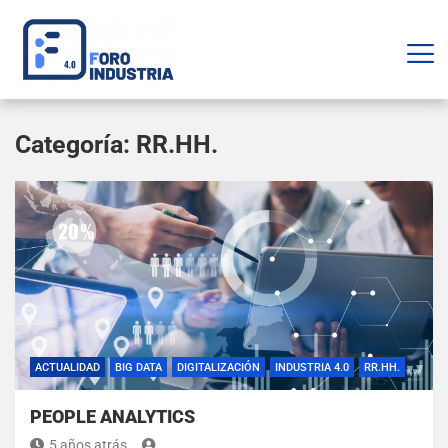
Categoría:
RR.HH.
ACTUALIDAD
BIG DATA
DIGITALIZACIÓN
INDUSTRIA 4.0
RR.HH.
PEOPLE ANALYTICS
5 años atrás