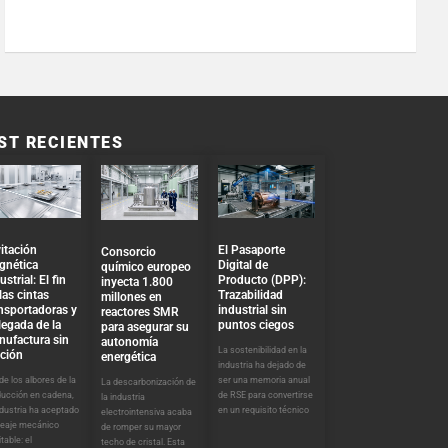
ST RECIENTES
El Pasaporte
itación
Consorcio
Digital de
gnética
químico europeo
Producto (DPP):
ustrial: El fin
inyecta 1.800
Trazabilidad
las cintas
millones en
industrial sin
nsportadoras y
reactores SMR
puntos ciegos
llegada de la
para asegurar su
nufactura sin
autonomía
La sostenibilidad en la
cción
energética
industria ha dejado de
ser una memoria anual
e los albores de la
La descarbonización de
de RSE para convertirse
ducción en cadena,
la industria
en un requisito técnico
ndustria ha aceptado
electrointensiva acaba
peaje mecánico
de romper su mayor
itable: el
techo de cristal. Esta