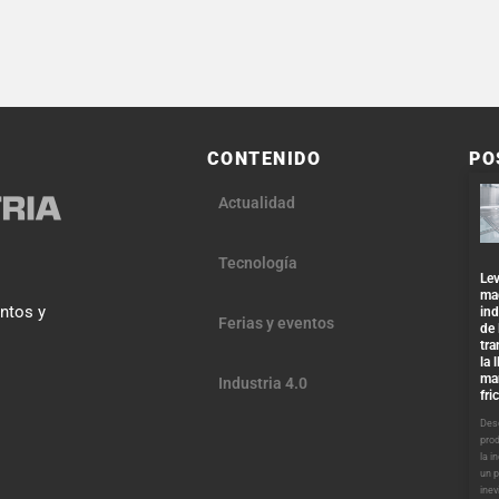
CONTENIDO
PO
Actualidad
Tecnología
Lev
ma
entos y
ind
Ferias y eventos
de 
tra
la 
ma
Industria 4.0
fri
Desd
pro
la i
un 
inev