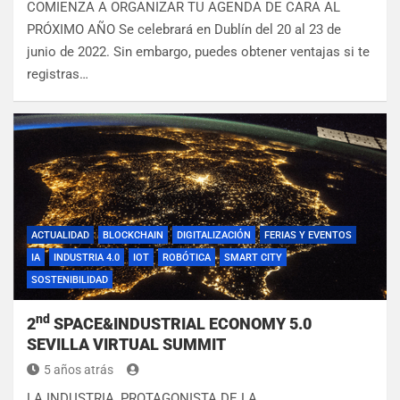
COMIENZA A ORGANIZAR TU AGENDA DE CARA AL
PRÓXIMO AÑO Se celebrará en Dublín del 20 al 23 de
junio de 2022. Sin embargo, puedes obtener ventajas si te
registras…
ACTUALIDAD
BLOCKCHAIN
DIGITALIZACIÓN
FERIAS Y EVENTOS
IA
INDUSTRIA 4.0
IOT
ROBÓTICA
SMART CITY
SOSTENIBILIDAD
nd
2
SPACE&INDUSTRIAL ECONOMY 5.0
SEVILLA VIRTUAL SUMMIT
5 años atrás
LA INDUSTRIA, PROTAGONISTA DE LA