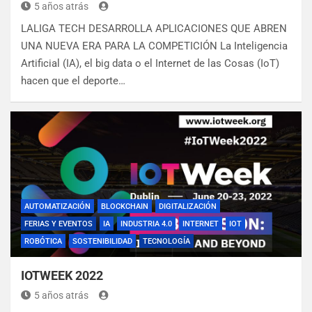
5 años atrás
LALIGA TECH DESARROLLA APLICACIONES QUE ABREN
UNA NUEVA ERA PARA LA COMPETICIÓN La Inteligencia
Artificial (IA), el big data o el Internet de las Cosas (IoT)
hacen que el deporte…
AUTOMATIZACIÓN
BLOCKCHAIN
DIGITALIZACIÓN
FERIAS Y EVENTOS
IA
INDUSTRIA 4.0
INTERNET
IOT
ROBÓTICA
SOSTENIBILIDAD
TECNOLOGÍA
IOTWEEK 2022
5 años atrás