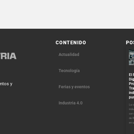
CONTENIDO
PO
Actualidad
Tecnología
El 
Dig
entos y
Pr
Ferias y eventos
Tra
ind
pu
Industria 4.0
La s
indu
ser
de R
en u