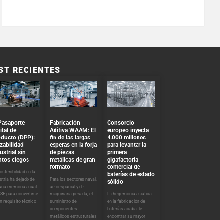
ST RECIENTES
Pasaporte
Fabricación
Consorcio
ital de
Aditiva WAAM: El
europeo inyecta
oducto (DPP):
fin de las largas
4.000 millones
zabilidad
esperas en la forja
para levantar la
ustrial sin
de piezas
primera
ntos ciegos
metálicas de gran
gigafactoría
formato
comercial de
ostenibilidad en la
baterías de estado
stria ha dejado de
Para los sectores naval,
sólido
 una memoria anual
aeroespacial y de
SE para convertirse
maquinaria pesada, el
La hegemonía asiática
n requisito técnico
suministro de
en la fabricación de
componentes
baterías acaba de
metálicos estructurales
encontrar su mayor