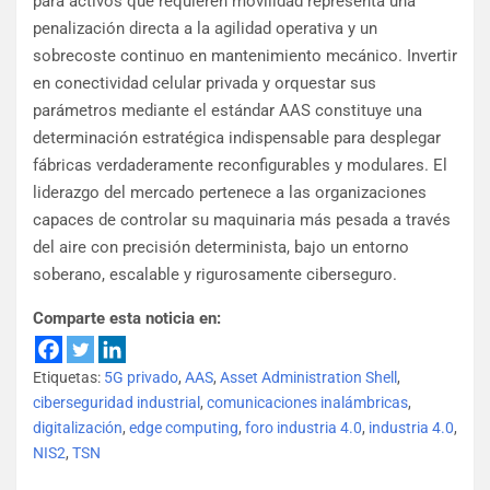
para activos que requieren movilidad representa una
penalización directa a la agilidad operativa y un
sobrecoste continuo en mantenimiento mecánico. Invertir
en conectividad celular privada y orquestar sus
parámetros mediante el estándar AAS constituye una
determinación estratégica indispensable para desplegar
fábricas verdaderamente reconfigurables y modulares. El
liderazgo del mercado pertenece a las organizaciones
capaces de controlar su maquinaria más pesada a través
del aire con precisión determinista, bajo un entorno
soberano, escalable y rigurosamente ciberseguro.
Comparte esta noticia en:
Etiquetas:
5G privado
,
AAS
,
Asset Administration Shell
,
ciberseguridad industrial
,
comunicaciones inalámbricas
,
digitalización
,
edge computing
,
foro industria 4.0
,
industria 4.0
,
NIS2
,
TSN