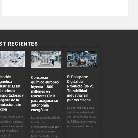
ST RECIENTES
El Pasaporte
itación
Consorcio
Digital de
gnética
químico europeo
Producto (DPP):
ustrial: El fin
inyecta 1.800
Trazabilidad
las cintas
millones en
industrial sin
nsportadoras y
reactores SMR
puntos ciegos
llegada de la
para asegurar su
nufactura sin
autonomía
La sostenibilidad en la
cción
energética
industria ha dejado de
ser una memoria anual
e los albores de la
La descarbonización de
de RSE para convertirse
ducción en cadena,
la industria
en un requisito técnico
ndustria ha aceptado
electrointensiva acaba
peaje mecánico
de romper su mayor
itable: el
techo de cristal. Esta