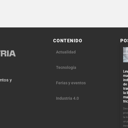
CONTENIDO
PO
Actualidad
Tecnología
Lev
ma
entos y
ind
Ferias y eventos
de 
tra
la 
ma
Industria 4.0
fri
Desd
pro
la i
un 
inev